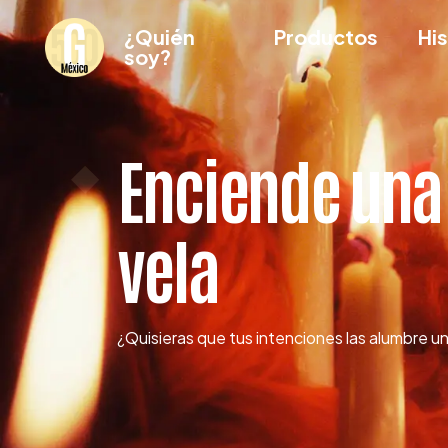
¿Quién
Productos
His
soy?
Enciende una
vela
¿Quisieras que tus intenciones las alumbre un