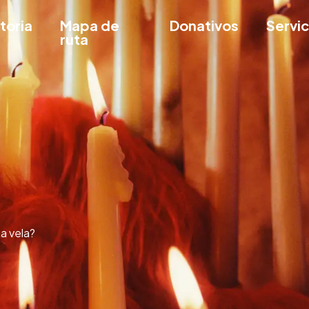
toria
Mapa de
Donativos
Servi
ruta
a vela?