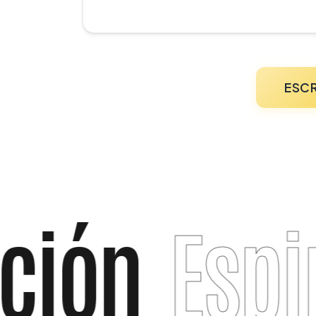
ESC
ión
Espir